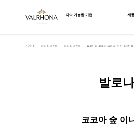
Valrhona - Imaginons le meilleur du ch
지속 가능한 기업
제
HOME
뉴스 & 이벤트
뉴스 & 이벤트
발로나와 코코아 그리고 숲 이니셔티브
발로나
코코아 숲 이