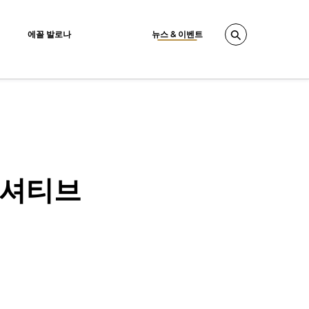
에꼴 발로나
뉴스 & 이벤트
Search
니셔티브