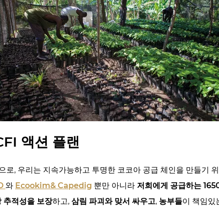
CFI 액션 플랜
일원으로, 우리는 지속가능하고 투명한 코코아 공급 체인을 만들기 
O
와
Ecookim& Capedig
뿐만 아니라
저희에게 공급하는 165
 추적성을 보장
하고,
삼림 파괴와 맞서 싸우고
,
농부들
이 책임있