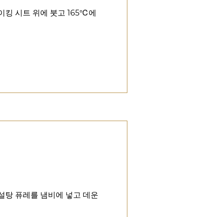
이킹 시트 위에 붓고 165℃에
 설탕 퓨레를 냄비에 넣고 데운