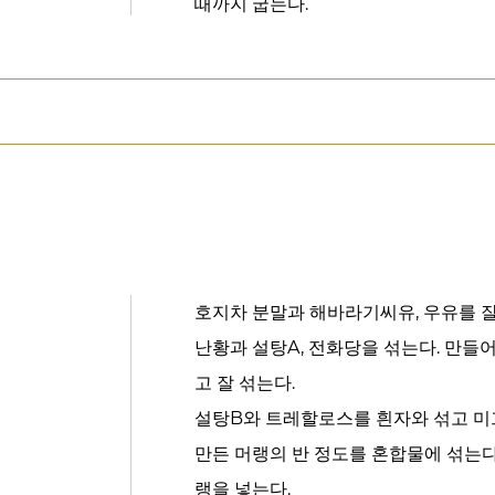
때까지 굽는다.
호지차 분말과 해바라기씨유, 우유를 잘
난황과 설탕A, 전화당을 섞는다. 만들
고 잘 섞는다.
설탕B와 트레할로스를 흰자와 섞고 미
만든 머랭의 반 정도를 혼합물에 섞는다
랭을 넣는다.