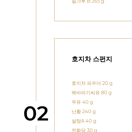
밀가루 B 265 g
호지차 스펀지
호지차 파우더 20 g
해바라기씨유 80 g
우유 40 g
단계
02
난황 240 g
설탕A 40 g
전화당 30 g