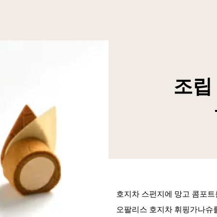
조립
호지차 스펀지에 망고 콤포트를
오팔리스 호지차 휘핑가나슈를