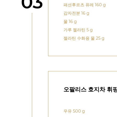
단계
03
패션후르츠 퓨레 160 g
감자전분 16 g
물 16 g
가루 젤라틴 5 g
젤라틴 수화용 물 25 g
오팔리스 호지차 휘
우유 500 g