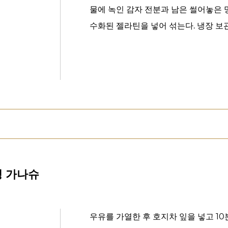
물에 녹인 감자 전분과 남은 썰어놓은 
수화된 젤라틴을 넣어 섞는다. 냉장 보
핑 가나슈
우유를 가열한 후 호지차 잎을 넣고 10