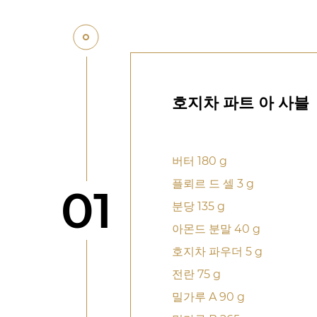
호지차 파트 아 사블
버터 180 g
플뢰르 드 셀 3 g
단계
01
분당 135 g
아몬드 분말 40 g
호지차 파우더 5 g
전란 75 g
밀가루 A 90 g