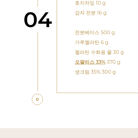
호지차잎 10 g
단계
04
감자 전분 16 g
전분베이스 500 g
가루젤라틴 6 g
젤라틴 수화용 물 30 g
오팔리스 33%
370 g
생크림 35% 300 g