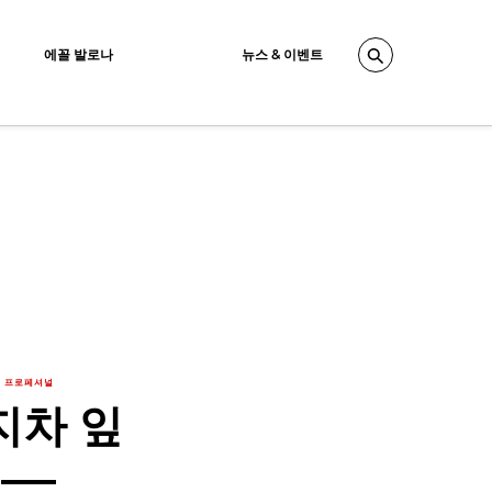
에꼴 발로나
뉴스 & 이벤트
Search
프로페셔널
지차 잎