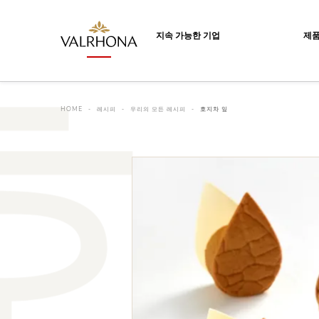
Valrhona - Imaginons le meilleur du ch
지속 가능한 기업
제
HOME
레시피
우리의 모든 레시피
호지차 잎