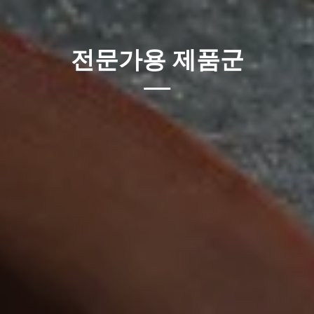
전문가용 제품군