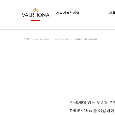
Valrhona - Imaginons le meilleur du ch
지속 가능한 기업
제
HOME
뉴스 & 이벤트
뉴스 & 이벤트
아마티카 46% 레시피
전세계에 있는 우리의 친
마티카 46% 를 이용하