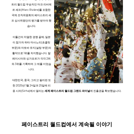
트리 월드컵 우승자인 마크 리비에
르 셰프(Marc Rivière)를 포함한
국제 조직위원회의 페이스트리 셰
프 심사위원단의 평가를 받아야 했
습니다.
이틀간의 치열한 경쟁 끝에, 일본
이 참가자 하타 마사노리(초콜릿
부문)와 마토바 유지(설탕 부문)의
활약으로 1위를 차지했습니다. 말
레이시아와 싱가포르가 각각 2위
와 3위를 기록하며 그 뒤를 이었습
니다.
대한민국, 중국, 그리고 필리핀 또
한 2025년 1월 24일과 25일에 리
옹 시라(Sirha)에서 열리는
세계 페이스트리 월드컵 그랜드 파이널
에 진출권을 확보했습니다.
페이스트리 월드컵에서 계속될 이야기