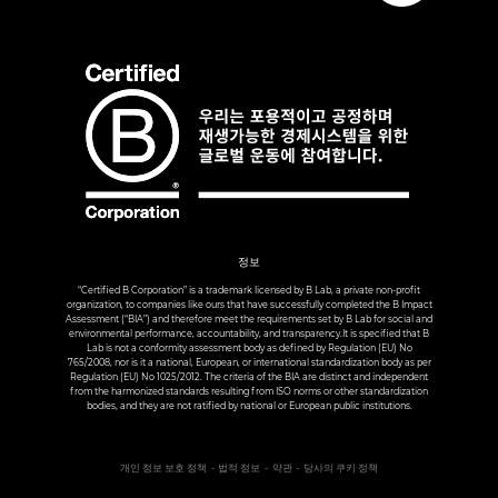
정보
“Certified B Corporation” is a trademark licensed by B Lab, a private non-profit
organization, to companies like ours that have successfully completed the B Impact
Assessment (“BIA”) and therefore meet the requirements set by B Lab for social and
environmental performance, accountability, and transparency.It is specified that B
Lab is not a conformity assessment body as defined by Regulation (EU) No
765/2008, nor is it a national, European, or international standardization body as per
Regulation (EU) No 1025/2012. The criteria of the BIA are distinct and independent
from the harmonized standards resulting from ISO norms or other standardization
bodies, and they are not ratified by national or European public institutions.
개인 정보 보호 정책
법적 정보
약관
당사의 쿠키 정책