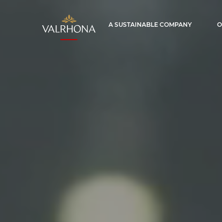
Valrhona - Imaginons le meilleur du ch
A SUSTAINABLE COMPANY
O