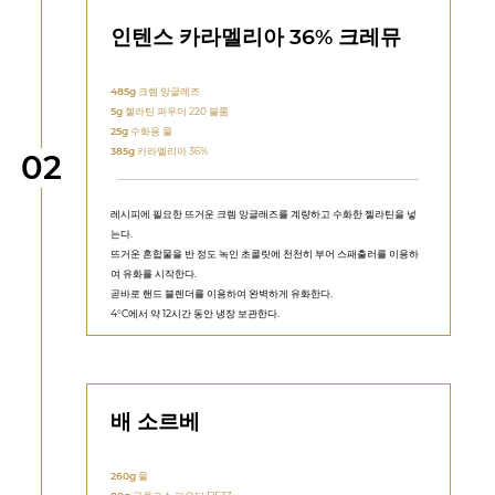
인텐스 카라멜리아 36% 크레뮤
485g
크렘 앙글레즈
5g
젤라틴 파우더 220 블룸
25g
수화용 물
385g
카라멜리아 36%
단계
02
레시피에 필요한 뜨거운 크렘 앙글레즈를 계량하고 수화한 젤라틴을 넣
는다.
뜨거운 혼합물을 반 정도 녹인 초콜릿에 천천히 부어 스패출러를 이용하
여 유화를 시작한다.
곧바로 핸드 블렌더를 이용하여 완벽하게 유화한다.
4°C에서 약 12시간 동안 냉장 보관한다.
배 소르베
260g
물