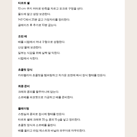
타르트 쉘
10 cm 쿠키 커터로 반죽을 자르고 포크로 구멍을 낸다.
몰드에 깔고 냉장 보관한다.
145°C에서 25분 굽고 가장자리를 정리한다.
글레이즈 후 추가로 10분 굽는다.
조린 배
배를 시럽에서 꺼내 구형으로 성형한다.
산성 물에 보관한다.
일부는 식감을 위해 살짝 덜 익힌다.
시럽에서 식힌다.
초콜릿 장식
카라멜리아 초콜릿을 템퍼링하고 차가운 표면에 짜서 장식 형태를 만든다.
최종 준비
크레와 콩피를 짤주머니에 담는다.
소르베를 파코젯으로 가공하고 배를 준비한다.
플레이팅
스텐실과 콩피로 접시에 형태를 만든다.
타르트 쉘에 크레뮤 35 g, 콩피 15 g을 넣고 정리한다.
초콜릿 장식과 소르베를 올린다.
배를 올리고 라임 제스트와 바닐라 파우더로 마무리한다.