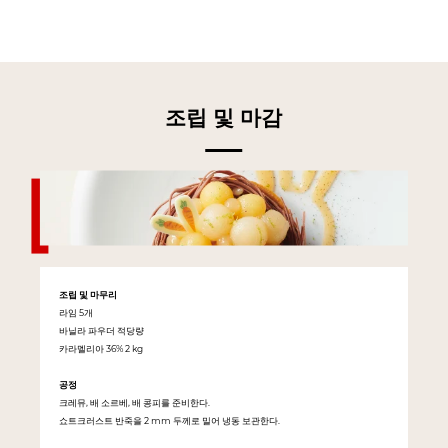
조립 및 마감
조립 및 마무리
라임 5개
바닐라 파우더 적당량
카라멜리아 36% 2 kg
공정
크레뮤, 배 소르베, 배 콩피를 준비한다.
쇼트크러스트 반죽을 2 mm 두께로 밀어 냉동 보관한다.