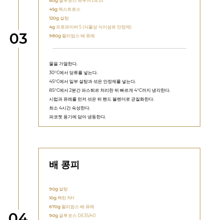
80g
글루코스 파우더 DE33
45g
덱스트로스
120g
설탕
4g
프로파이버 5 (식물성 식이섬유 안정제)
단계
03
980g
윌리엄스 배 퓨레
물을 가열한다.
30°C에서 당류를 넣는다.
45°C에서 일부 설탕과 섞은 안정제를 넣는다.
85°C에서 2분간 파스퇴르 처리한 뒤 빠르게 4°C까지 냉각한다.
시럽과 퓨레를 먼저 섞은 뒤 핸드 블렌더로 균질화한다.
최소 4시간 숙성한다.
파코젯 용기에 담아 냉동한다.
배 콩피
90g
설탕
10g
펙틴 NH
670g
윌리엄스 배 퓨레
단계
04
90g
글루코스 DE35/40