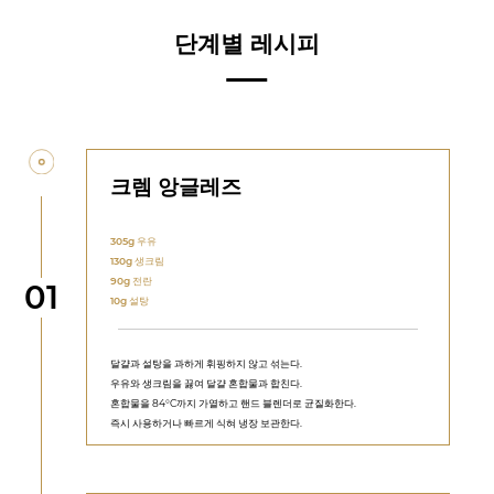
단계별 레시피
크렘 앙글레즈
305g
우유
130g
생크림
90g
전란
단계
01
10g
설탕
달걀과 설탕을 과하게 휘핑하지 않고 섞는다.
우유와 생크림을 끓여 달걀 혼합물과 합친다.
혼합물을 84°C까지 가열하고 핸드 블렌더로 균질화한다.
즉시 사용하거나 빠르게 식혀 냉장 보관한다.