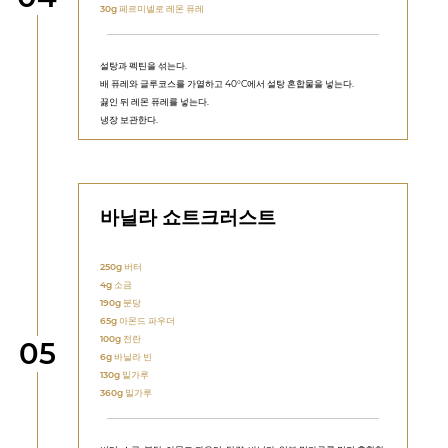
30g
페르미넬로 레몬 퓨레
설탕과 펙틴을 섞는다.
배 퓨레와 글루코스를 가열하고 40°C에서 설탕 혼합물을 넣는다.
끓인 뒤 레몬 퓨레를 넣는다.
냉장 보관한다.
바닐라 쇼트크러스트
250g
버터
4g
소금
190g
분당
65g
아몬드 파우더
100g
전란
단계
05
6g
바닐라 빈
130g
밀가루
360g
밀가루