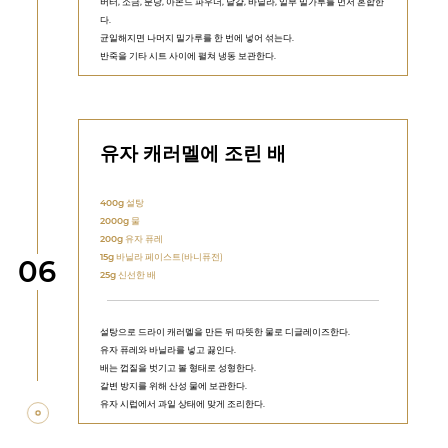
버터, 소금, 분당, 아몬드 파우더, 달걀, 바닐라, 일부 밀가루를 먼저 혼합한
다.
균일해지면 나머지 밀가루를 한 번에 넣어 섞는다.
반죽을 기타 시트 사이에 펼쳐 냉동 보관한다.
유자 캐러멜에 조린 배
400g
설탕
2000g
물
200g
유자 퓨레
15g
바닐라 페이스트(바니퓨전)
단계
06
25g
신선한 배
설탕으로 드라이 캐러멜을 만든 뒤 따뜻한 물로 디글레이즈한다.
유자 퓨레와 바닐라를 넣고 끓인다.
배는 껍질을 벗기고 볼 형태로 성형한다.
갈변 방지를 위해 산성 물에 보관한다.
유자 시럽에서 과일 상태에 맞게 조리한다.