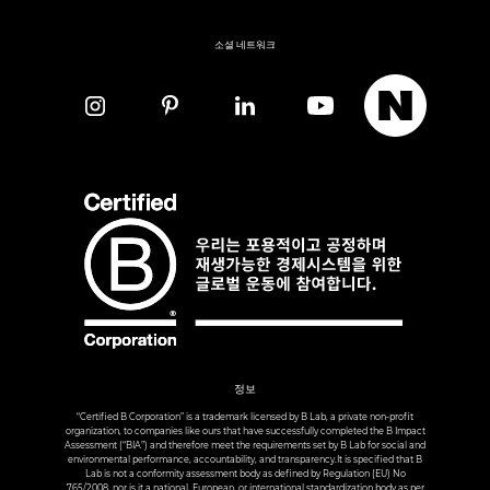
소셜 네트워크
정보
“Certified B Corporation” is a trademark licensed by B Lab, a private non-profit
organization, to companies like ours that have successfully completed the B Impact
Assessment (“BIA”) and therefore meet the requirements set by B Lab for social and
environmental performance, accountability, and transparency.It is specified that B
Lab is not a conformity assessment body as defined by Regulation (EU) No
765/2008, nor is it a national, European, or international standardization body as per