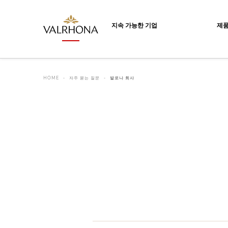
Valrhona - Imaginons le meilleur du ch
지속 가능한 기업
제
HOME
자주 묻는 질문
발로나 회사