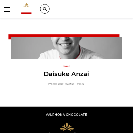
Valrhona - Imaginons le meilleur du chocolat
Search
메뉴
TOKYO
Daisuke Anzai
PASTRY CHEF TRAINER - TOKYO
VALRHONA CHOCOLATE