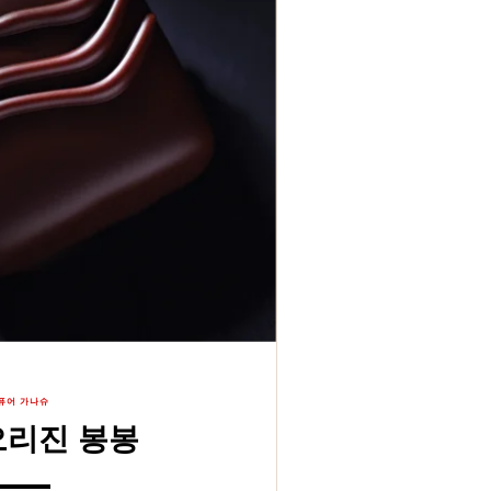
퓨어 가나슈
오리진 봉봉