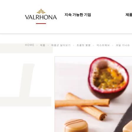
Valrhona - Imaginons le meilleur du ch
지속 가능한 기업
제
HOME
제품
제품군 알아보기
초콜릿 봉봉
머스트해브
과일 가나슈