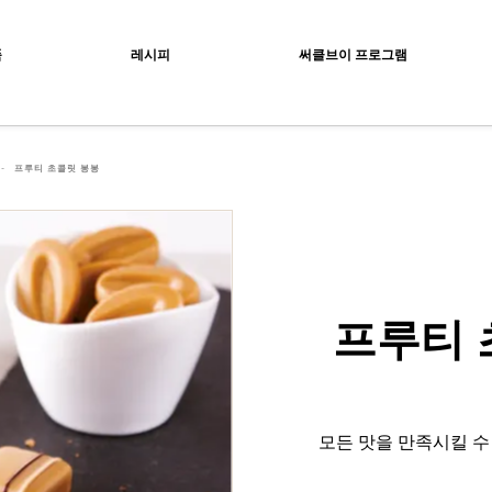
ocolat
품
레시피
써클브이 프로그램
프루티 초콜릿 봉봉
프루티 
모든 맛을 만족시킬 수