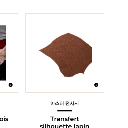
이스터 전사지
ois
Transfert
silhouette lapin