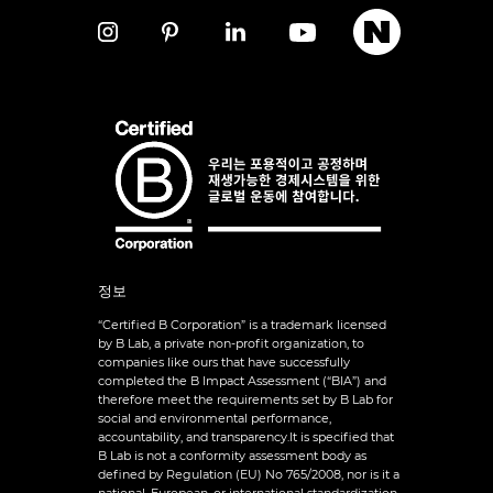
정보
“Certified B Corporation” is a trademark licensed
by B Lab, a private non-profit organization, to
companies like ours that have successfully
completed the B Impact Assessment (“BIA”) and
therefore meet the requirements set by B Lab for
social and environmental performance,
accountability, and transparency.It is specified that
B Lab is not a conformity assessment body as
defined by Regulation (EU) No 765/2008, nor is it a
national, European, or international standardization