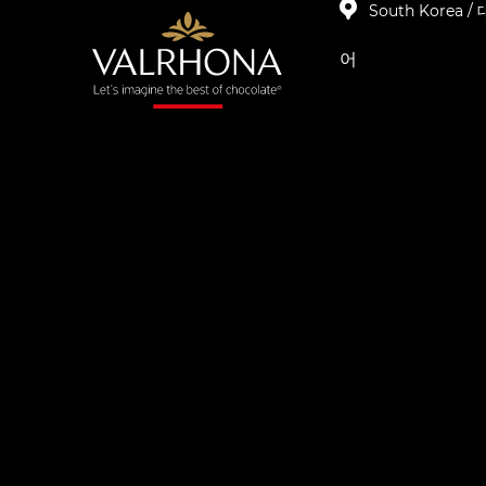
South Korea 
어