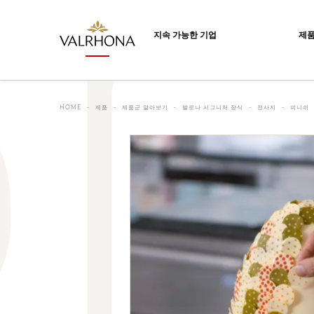
Valrhona - Imaginons le meilleur du ch
지속 가능한 기업
제
HOME
제품
제품군 알아보기
발로나 시그니처 장식
전사지
피니쉬