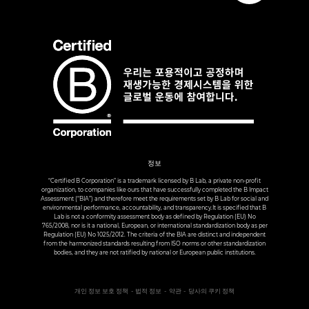
정보
“Certified B Corporation” is a trademark licensed by B Lab, a private non-profit
organization, to companies like ours that have successfully completed the B Impact
Assessment (“BIA”) and therefore meet the requirements set by B Lab for social and
environmental performance, accountability, and transparency.It is specified that B
Lab is not a conformity assessment body as defined by Regulation (EU) No
765/2008, nor is it a national, European, or international standardization body as per
Regulation (EU) No 1025/2012. The criteria of the BIA are distinct and independent
from the harmonized standards resulting from ISO norms or other standardization
bodies, and they are not ratified by national or European public institutions.
개인 정보 보호 정책
법적 정보
약관
당사의 쿠키 정책