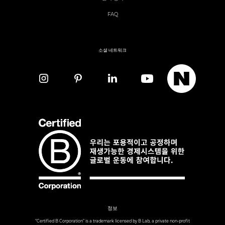
FAQ
소셜 네트워크
정보
“Certified B Corporation” is a trademark licensed by B Lab, a private non-profit