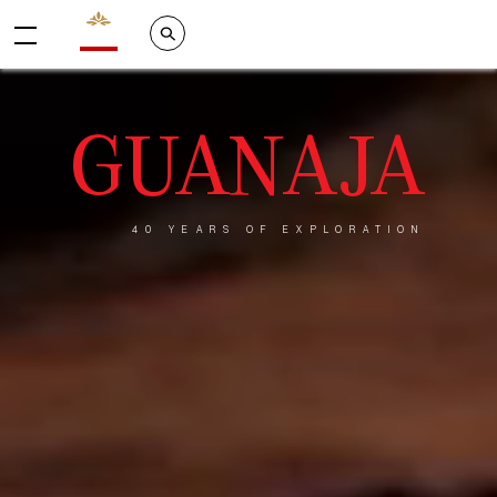
Valrhona - Imaginons le meilleur du chocolat
Search
Menu
GUANAJA
40 YEARS OF EXPLORATION